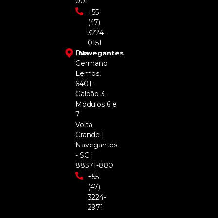
001
+55
(47)
3224-
0151
Rua
Navegantes
Germano
Lemos,
6401 -
Galpão 3 -
Módulos 6 e
7
Volta
Grande |
Navegantes
- SC |
88371-880
+55
(47)
3224-
2971