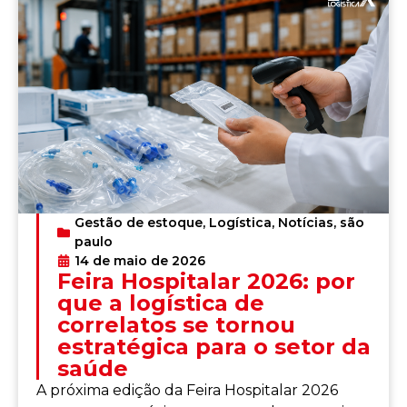
Gestão de estoque
,
Logística
,
Notícias
,
são
paulo
14 de maio de 2026
Feira Hospitalar 2026: por
que a logística de
correlatos se tornou
estratégica para o setor da
saúde
A próxima edição da Feira Hospitalar 2026