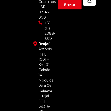
Guarulhos
Enviar
- SP |
07143-
000
+55
(11)
2088-
6623
Rod.
Itajaí
Antônio
Heil,
1001 -
Km 01 -
Galpão
14 -
Módulos
03 a 06
Itaipava
| Itajaí -
SC |
88316-