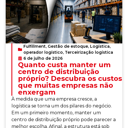
Fulfillment
,
Gestão de estoque
,
Logística
,
operador logístico
,
Terceirização logística
6 de julho de 2026
Quanto custa manter um
centro de distribuição
próprio? Descubra os custos
que muitas empresas não
enxergam
À medida que uma empresa cresce, a
logística se torna um dos pilares do negócio.
Em um primeiro momento, manter um
centro de distribuição próprio pode parecer a
melhor escolha. Afinal, a estrutura está sob