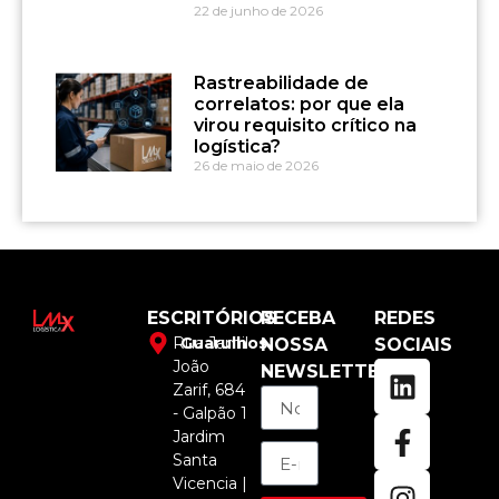
22 de junho de 2026
Rastreabilidade de
correlatos: por que ela
virou requisito crítico na
logística?
26 de maio de 2026
ESCRITÓRIOS
RECEBA
REDES
Rua Jamil
Guarulhos
NOSSA
SOCIAIS
João
NEWSLETTER
Zarif, 684
- Galpão 1
Jardim
Santa
Vicencia |