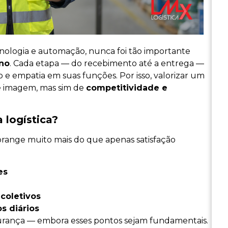
cnologia e automação, nunca foi tão importante
ano
. Cada etapa — do recebimento até a entrega —
o e empatia em suas funções. Por isso, valorizar um
e imagem, mas sim de
competitividade e
 logística?
range muito mais do que apenas satisfação
es
coletivos
os diários
gurança — embora esses pontos sejam fundamentais.