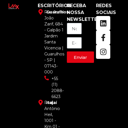
ESCRITÓRIOS
RECEBA
REDES
Rua Jamil
Guarulhos
NOSSA
SOCIAIS
João
NEWSLETTER
Zarif, 684
- Galpão 1
Jardim
Santa
Vicencia |
Guarulhos
Enviar
- SP |
07143-
000
+55
(11)
2088-
6623
Rod.
Itajaí
Antônio
Heil,
1001 -
Km 01 -