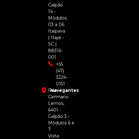
Galpão
14 -
Módulos
03 a 06
Itaipava
| Itajaí -
SC |
88316-
001
+55
(47)
3224-
0151
Rua
Navegantes
Germano
Lemos,
6401 -
Galpão 3 -
Módulos 6 e
7
Volta