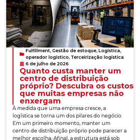
Fulfillment
,
Gestão de estoque
,
Logística
,
operador logístico
,
Terceirização logística
6 de julho de 2026
Quanto custa manter um
centro de distribuição
próprio? Descubra os custos
que muitas empresas não
enxergam
À medida que uma empresa cresce, a
logística se torna um dos pilares do negócio.
Em um primeiro momento, manter um
centro de distribuição próprio pode parecer a
melhor escolha. Afinal, a estrutura está sob