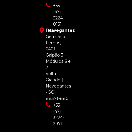
+55
(47)
3224-
0151
Rua
Navegantes
Germano
Lemos,
6401 -
Galpão 3 -
Módulos 6 e
7
Volta
Grande |
Navegantes
- SC |
88371-880
+55
(47)
3224-
2971