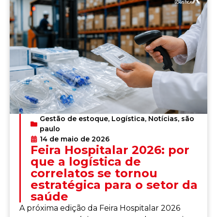
Gestão de estoque
,
Logística
,
Notícias
,
são
paulo
14 de maio de 2026
Feira Hospitalar 2026: por
que a logística de
correlatos se tornou
estratégica para o setor da
saúde
A próxima edição da Feira Hospitalar 2026