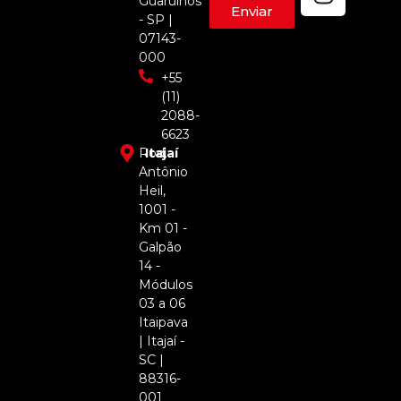
Guarulhos
Enviar
- SP |
07143-
000
+55
(11)
2088-
6623
Rod.
Itajaí
Antônio
Heil,
1001 -
Km 01 -
Galpão
14 -
Módulos
03 a 06
Itaipava
| Itajaí -
SC |
88316-
001