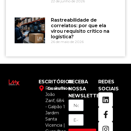
22 de junho de 2026
Rastreabilidade de
correlatos: por que ela
virou requisito crítico na
logística?
26 de maio de 2026
ESCRITÓRIOS
RECEBA
REDES
Rua Jamil
Guarulhos
NOSSA
SOCIAIS
João
NEWSLETTER
Zarif, 684
- Galpão 1
Jardim
Santa
Vicencia |