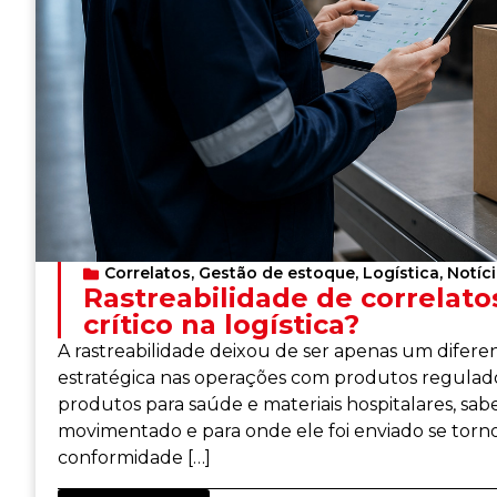
Correlatos
,
Gestão de estoque
,
Logística
,
Notíc
Rastreabilidade de correlatos
crítico na logística?
A rastreabilidade deixou de ser apenas um difere
estratégica nas operações com produtos regulado
produtos para saúde e materiais hospitalares, sab
movimentado e para onde ele foi enviado se torno
conformidade […]