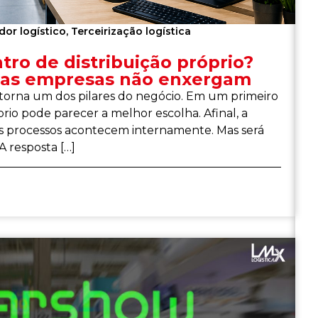
dor logístico
,
Terceirização logística
ro de distribuição próprio?
tas empresas não enxergam
 torna um dos pilares do negócio. Em um primeiro
io pode parecer a melhor escolha. Afinal, a
os processos acontecem internamente. Mas será
 resposta […]