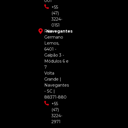
001
+55
(47)
3224-
0151
Rua
Navegantes
Germano
Lemos,
6401 -
Galpão 3 -
Módulos 6 e
7
Volta
Grande |
Navegantes
- SC |
88371-880
+55
(47)
3224-
2971