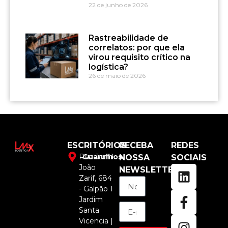
22 de junho de 2026
Rastreabilidade de
correlatos: por que ela
virou requisito crítico na
logística?
26 de maio de 2026
ESCRITÓRIOS
RECEBA
REDES
Rua Jamil
Guarulhos
NOSSA
SOCIAIS
João
NEWSLETTER
Zarif, 684
- Galpão 1
Jardim
Santa
Vicencia |