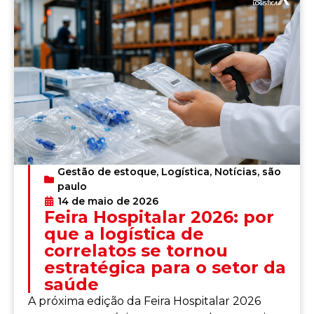
Gestão de estoque
,
Logística
,
Notícias
,
são
paulo
14 de maio de 2026
Feira Hospitalar 2026: por
que a logística de
correlatos se tornou
estratégica para o setor da
saúde
A próxima edição da Feira Hospitalar 2026