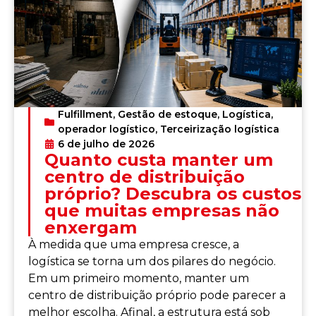
Fulfillment
,
Gestão de estoque
,
Logística
,
operador logístico
,
Terceirização logística
6 de julho de 2026
Quanto custa manter um
centro de distribuição
próprio? Descubra os custos
que muitas empresas não
enxergam
À medida que uma empresa cresce, a
logística se torna um dos pilares do negócio.
Em um primeiro momento, manter um
centro de distribuição próprio pode parecer a
melhor escolha. Afinal, a estrutura está sob