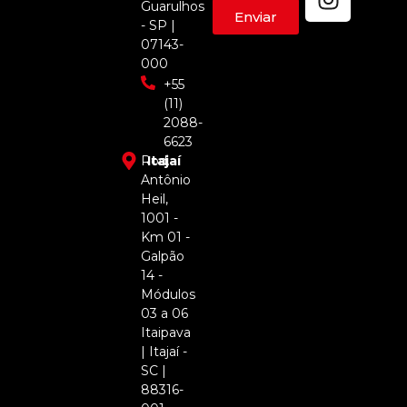
Guarulhos
Enviar
- SP |
07143-
000
+55
(11)
2088-
6623
Rod.
Itajaí
Antônio
Heil,
1001 -
Km 01 -
Galpão
14 -
Módulos
03 a 06
Itaipava
| Itajaí -
SC |
88316-