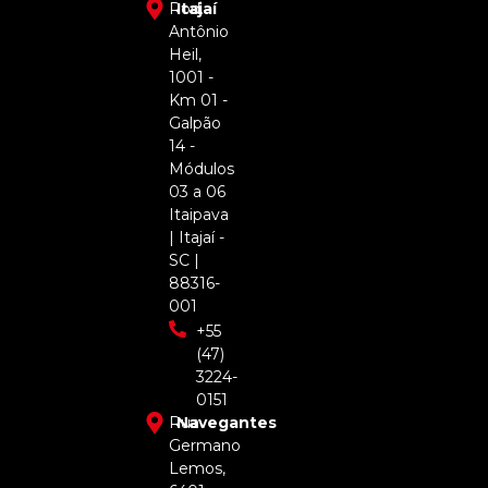
Rod.
Itajaí
Antônio
Heil,
1001 -
Km 01 -
Galpão
14 -
Módulos
03 a 06
Itaipava
| Itajaí -
SC |
88316-
001
+55
(47)
3224-
0151
Rua
Navegantes
Germano
Lemos,