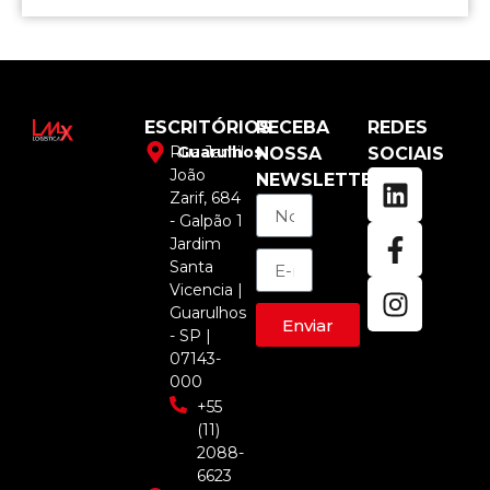
ESCRITÓRIOS
RECEBA
REDES
Rua Jamil
Guarulhos
NOSSA
SOCIAIS
João
NEWSLETTER
Zarif, 684
- Galpão 1
Jardim
Santa
Vicencia |
Guarulhos
Enviar
- SP |
07143-
000
+55
(11)
2088-
6623