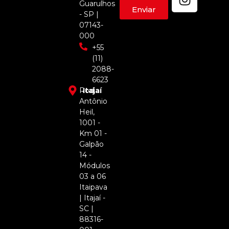
Guarulhos
Enviar
- SP |
07143-
000
+55
(11)
2088-
6623
Rod.
Itajaí
Antônio
Heil,
1001 -
Km 01 -
Galpão
14 -
Módulos
03 a 06
Itaipava
| Itajaí -
SC |
88316-