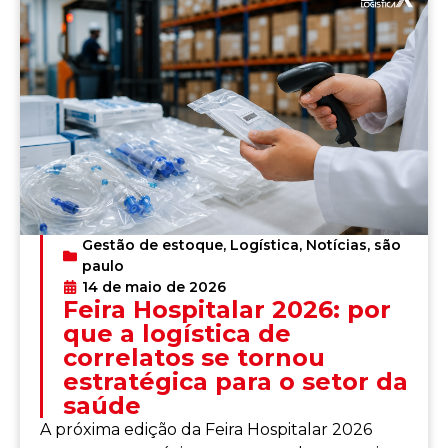
Gestão de estoque
,
Logística
,
Notícias
,
são
paulo
14 de maio de 2026
Feira Hospitalar 2026: por
que a logística de
correlatos se tornou
estratégica para o setor da
saúde
A próxima edição da Feira Hospitalar 2026