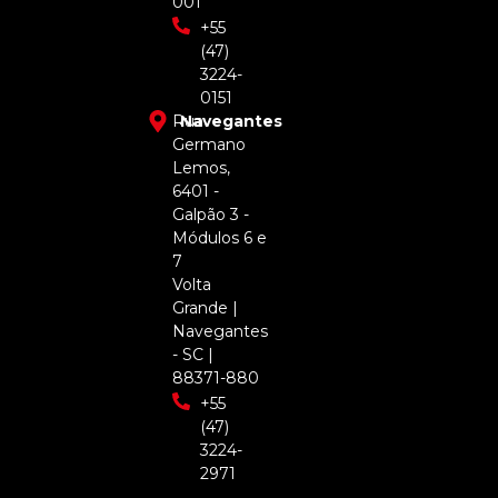
001
+55
(47)
3224-
0151
Rua
Navegantes
Germano
Lemos,
6401 -
Galpão 3 -
Módulos 6 e
7
Volta
Grande |
Navegantes
- SC |
88371-880
+55
(47)
3224-
2971