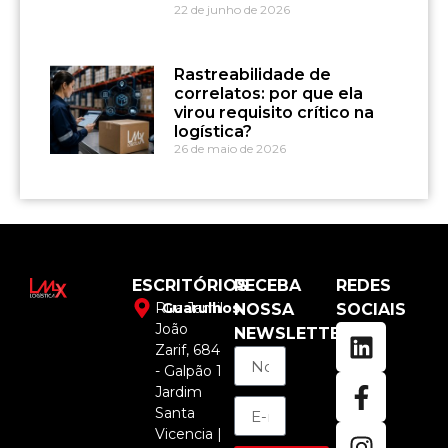
22 de junho de 2026
Rastreabilidade de
correlatos: por que ela
virou requisito crítico na
logística?
26 de maio de 2026
ESCRITÓRIOS
RECEBA
REDES
Rua Jamil
Guarulhos
NOSSA
SOCIAIS
João
NEWSLETTER
Zarif, 684
- Galpão 1
Jardim
Santa
Vicencia |