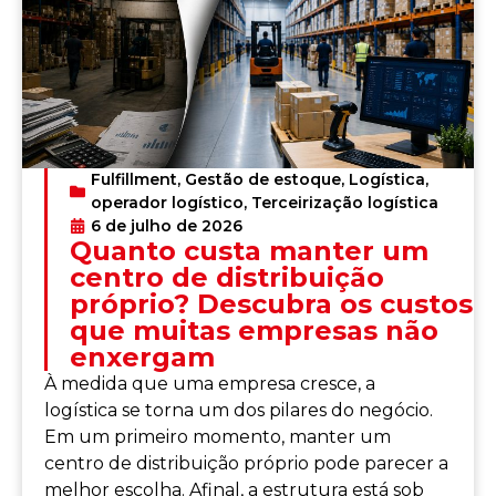
Fulfillment
,
Gestão de estoque
,
Logística
,
operador logístico
,
Terceirização logística
6 de julho de 2026
Quanto custa manter um
centro de distribuição
próprio? Descubra os custos
que muitas empresas não
enxergam
À medida que uma empresa cresce, a
logística se torna um dos pilares do negócio.
Em um primeiro momento, manter um
centro de distribuição próprio pode parecer a
melhor escolha. Afinal, a estrutura está sob