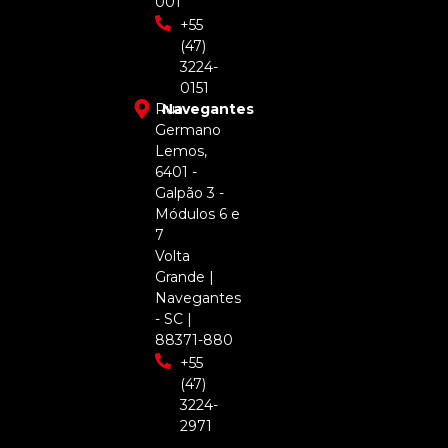
001
+55
(47)
3224-
0151
Rua
Navegantes
Germano
Lemos,
6401 -
Galpão 3 -
Módulos 6 e
7
Volta
Grande |
Navegantes
- SC |
88371-880
+55
(47)
3224-
2971