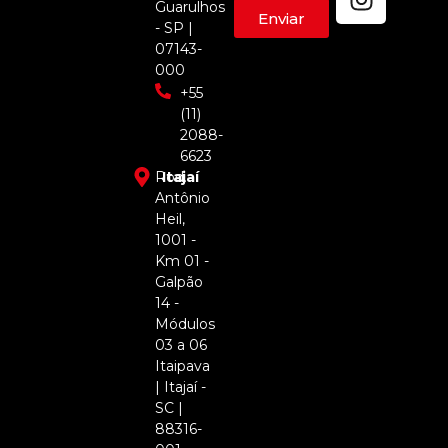
Guarulhos
Enviar
- SP |
07143-
000
+55
(11)
2088-
6623
Rod.
Itajaí
Antônio
Heil,
1001 -
Km 01 -
Galpão
14 -
Módulos
03 a 06
Itaipava
| Itajaí -
SC |
88316-