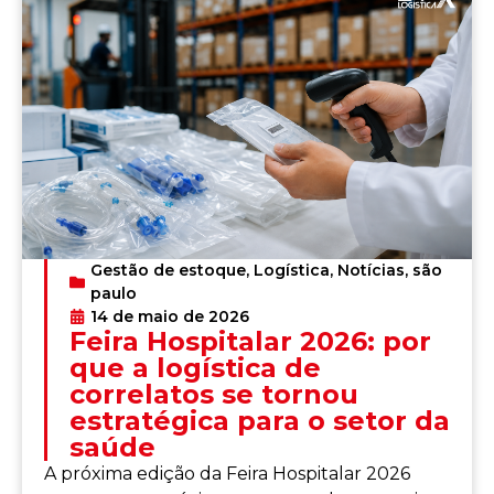
Gestão de estoque
,
Logística
,
Notícias
,
são
paulo
14 de maio de 2026
Feira Hospitalar 2026: por
que a logística de
correlatos se tornou
estratégica para o setor da
saúde
A próxima edição da Feira Hospitalar 2026