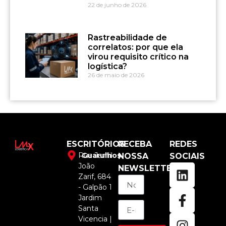
22 de junho de 2026
Rastreabilidade de
correlatos: por que ela
virou requisito crítico na
logística?
26 de maio de 2026
ESCRITÓRIOS
RECEBA
REDES
Rua Jamil
Guarulhos
NOSSA
SOCIAIS
João
NEWSLETTER
Zarif, 684
- Galpão 1
Jardim
Santa
Vicencia |