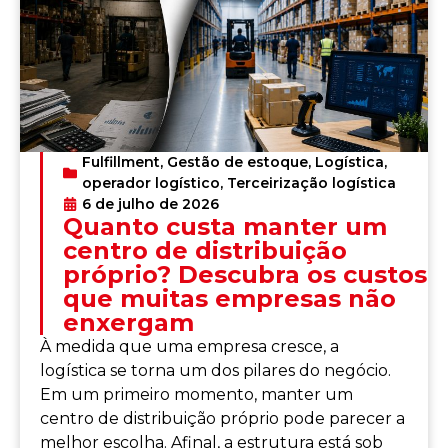
Fulfillment
,
Gestão de estoque
,
Logística
,
operador logístico
,
Terceirização logística
6 de julho de 2026
Quanto custa manter um
centro de distribuição
próprio? Descubra os custos
que muitas empresas não
enxergam
À medida que uma empresa cresce, a
logística se torna um dos pilares do negócio.
Em um primeiro momento, manter um
centro de distribuição próprio pode parecer a
melhor escolha. Afinal, a estrutura está sob