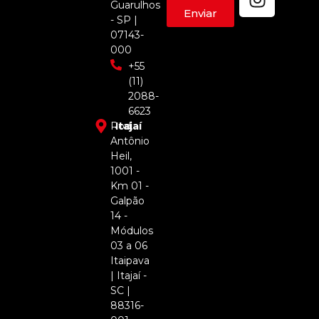
Guarulhos
Enviar
- SP |
07143-
000
+55
(11)
2088-
6623
Rod.
Itajaí
Antônio
Heil,
1001 -
Km 01 -
Galpão
14 -
Módulos
03 a 06
Itaipava
| Itajaí -
SC |
88316-