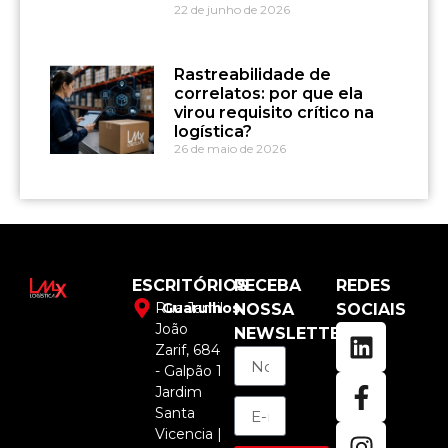
22 de junho de 2026
Rastreabilidade de
correlatos: por que ela
virou requisito crítico na
logística?
26 de maio de 2026
ESCRITÓRIOS
RECEBA
REDES
Rua Jamil
Guarulhos
NOSSA
SOCIAIS
João
NEWSLETTER
Zarif, 684
- Galpão 1
Jardim
Santa
Vicencia |