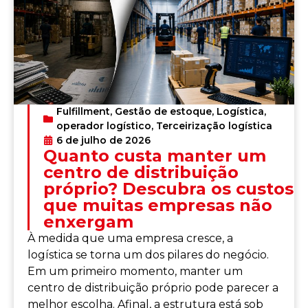
Fulfillment
,
Gestão de estoque
,
Logística
,
operador logístico
,
Terceirização logística
6 de julho de 2026
Quanto custa manter um
centro de distribuição
próprio? Descubra os custos
que muitas empresas não
enxergam
À medida que uma empresa cresce, a
logística se torna um dos pilares do negócio.
Em um primeiro momento, manter um
centro de distribuição próprio pode parecer a
melhor escolha. Afinal, a estrutura está sob