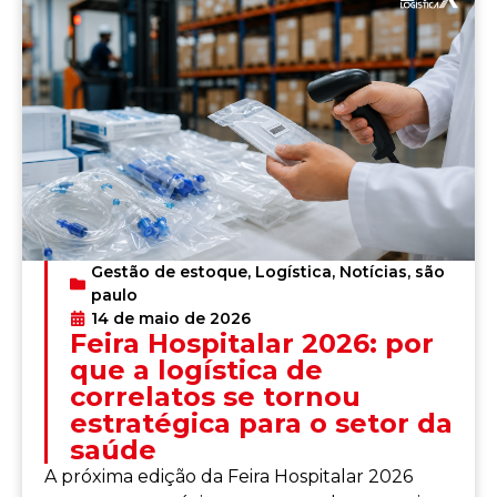
Gestão de estoque
,
Logística
,
Notícias
,
são
paulo
14 de maio de 2026
Feira Hospitalar 2026: por
que a logística de
correlatos se tornou
estratégica para o setor da
saúde
A próxima edição da Feira Hospitalar 2026