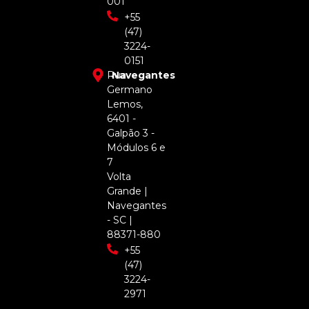
001
+55
(47)
3224-
0151
Rua
Navegantes
Germano
Lemos,
6401 -
Galpão 3 -
Módulos 6 e
7
Volta
Grande |
Navegantes
- SC |
88371-880
+55
(47)
3224-
2971