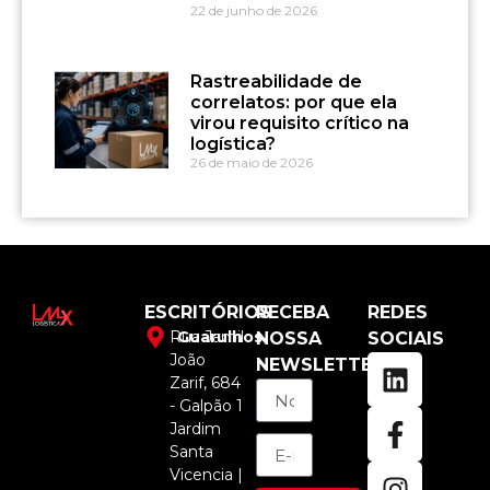
22 de junho de 2026
Rastreabilidade de
correlatos: por que ela
virou requisito crítico na
logística?
26 de maio de 2026
ESCRITÓRIOS
RECEBA
REDES
Rua Jamil
Guarulhos
NOSSA
SOCIAIS
João
NEWSLETTER
Zarif, 684
- Galpão 1
Jardim
Santa
Vicencia |