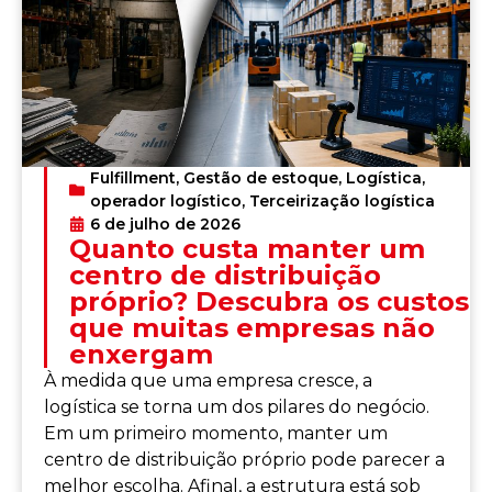
Fulfillment
,
Gestão de estoque
,
Logística
,
operador logístico
,
Terceirização logística
6 de julho de 2026
Quanto custa manter um
centro de distribuição
próprio? Descubra os custos
que muitas empresas não
enxergam
À medida que uma empresa cresce, a
logística se torna um dos pilares do negócio.
Em um primeiro momento, manter um
centro de distribuição próprio pode parecer a
melhor escolha. Afinal, a estrutura está sob