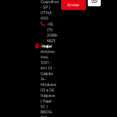
Guarulhos
Enviar
- SP |
07143-
000
+55
(11)
2088-
6623
Rod.
Itajaí
Antônio
Heil,
1001 -
Km 01 -
Galpão
14 -
Módulos
03 a 06
Itaipava
| Itajaí -
SC |
88316-