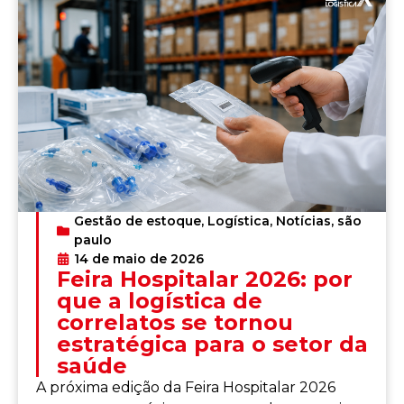
Gestão de estoque
,
Logística
,
Notícias
,
são
paulo
14 de maio de 2026
Feira Hospitalar 2026: por
que a logística de
correlatos se tornou
estratégica para o setor da
saúde
A próxima edição da Feira Hospitalar 2026