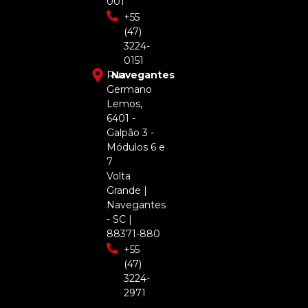
001
+55
(47)
3224-
0151
Rua
Navegantes
Germano
Lemos,
6401 -
Galpão 3 -
Módulos 6 e
7
Volta
Grande |
Navegantes
- SC |
88371-880
+55
(47)
3224-
2971