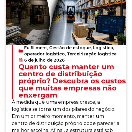
Fulfillment
,
Gestão de estoque
,
Logística
,
operador logístico
,
Terceirização logística
6 de julho de 2026
Quanto custa manter um
centro de distribuição
próprio? Descubra os custos
que muitas empresas não
enxergam
À medida que uma empresa cresce, a
logística se torna um dos pilares do negócio.
Em um primeiro momento, manter um
centro de distribuição próprio pode parecer a
melhor escolha. Afinal, a estrutura está sob