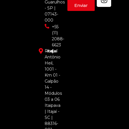
Guarulhos
Enviar
- SP |
07143-
000
+55
(11)
2088-
6623
Rod.
Itajaí
Antônio
Heil,
1001 -
Km 01 -
Galpão
14 -
Módulos
03 a 06
Itaipava
| Itajaí -
SC |
88316-