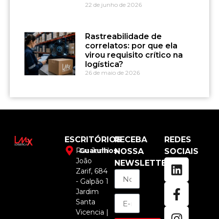
22 de junho de 2026
Rastreabilidade de
correlatos: por que ela
virou requisito crítico na
logística?
26 de maio de 2026
ESCRITÓRIOS
RECEBA
REDES
Rua Jamil
Guarulhos
NOSSA
SOCIAIS
João
NEWSLETTER
Zarif, 684
- Galpão 1
Jardim
Santa
Vicencia |