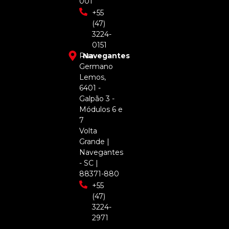
001
+55
(47)
3224-
0151
Rua
Navegantes
Germano
Lemos,
6401 -
Galpão 3 -
Módulos 6 e
7
Volta
Grande |
Navegantes
- SC |
88371-880
+55
(47)
3224-
2971