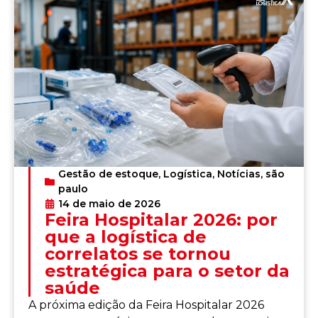
Gestão de estoque
,
Logística
,
Notícias
,
são
paulo
14 de maio de 2026
Feira Hospitalar 2026: por
que a logística de
correlatos se tornou
estratégica para o setor da
saúde
A próxima edição da Feira Hospitalar 2026