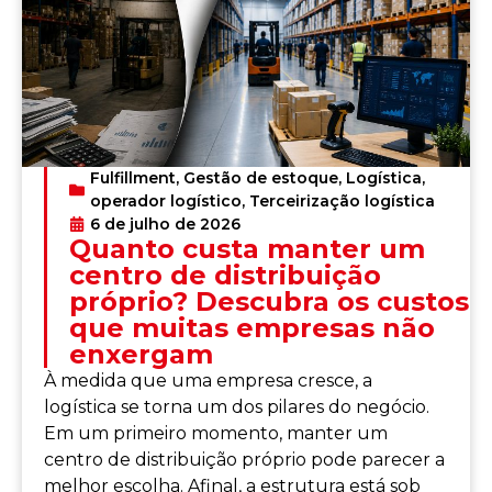
Fulfillment
,
Gestão de estoque
,
Logística
,
operador logístico
,
Terceirização logística
6 de julho de 2026
Quanto custa manter um
centro de distribuição
próprio? Descubra os custos
que muitas empresas não
enxergam
À medida que uma empresa cresce, a
logística se torna um dos pilares do negócio.
Em um primeiro momento, manter um
centro de distribuição próprio pode parecer a
melhor escolha. Afinal, a estrutura está sob