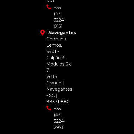
001
+55
(47)
3224-
0151
Rua
Navegantes
Germano
Lemos,
6401 -
Galpão 3 -
Módulos 6 e
7
Volta
Grande |
Navegantes
- SC |
88371-880
+55
(47)
3224-
2971