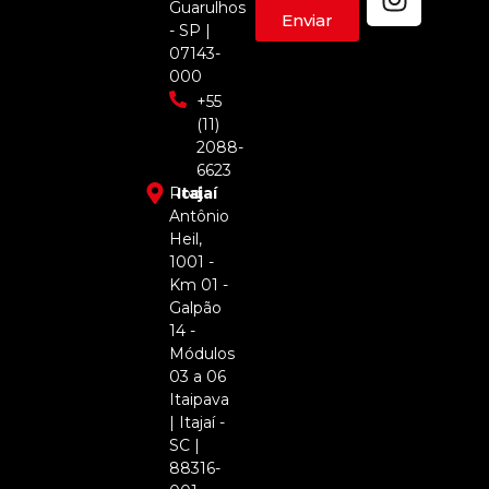
Guarulhos
Enviar
- SP |
07143-
000
+55
(11)
2088-
6623
Rod.
Itajaí
Antônio
Heil,
1001 -
Km 01 -
Galpão
14 -
Módulos
03 a 06
Itaipava
| Itajaí -
SC |
88316-