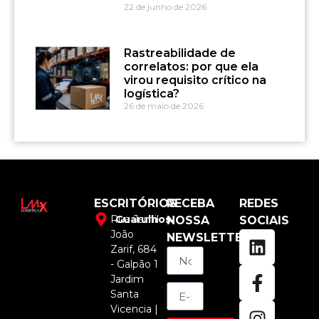
22 de junho de 2026
Rastreabilidade de
correlatos: por que ela
virou requisito crítico na
logística?
26 de maio de 2026
ESCRITÓRIOS
RECEBA
REDES
Rua Jamil
Guarulhos
NOSSA
SOCIAIS
João
NEWSLETTER
Zarif, 684
- Galpão 1
Jardim
Santa
Vicencia |