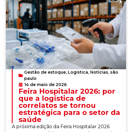
Gestão de estoque
,
Logística
,
Notícias
,
são
paulo
14 de maio de 2026
Feira Hospitalar 2026: por
que a logística de
correlatos se tornou
estratégica para o setor da
saúde
A próxima edição da Feira Hospitalar 2026