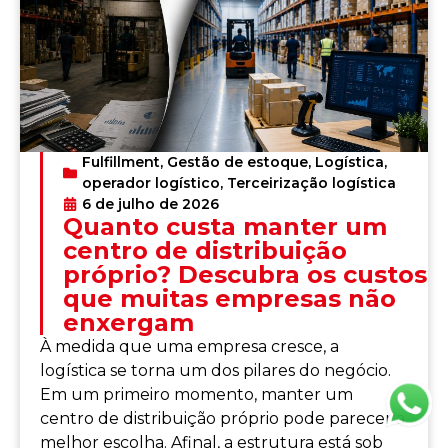
Fulfillment
,
Gestão de estoque
,
Logística
,
operador logístico
,
Terceirização logística
6 de julho de 2026
Quanto custa manter um
centro de distribuição
próprio? Descubra os custos
que muitas empresas não
enxergam
À medida que uma empresa cresce, a
logística se torna um dos pilares do negócio.
Em um primeiro momento, manter um
centro de distribuição próprio pode parecer a
melhor escolha. Afinal, a estrutura está sob