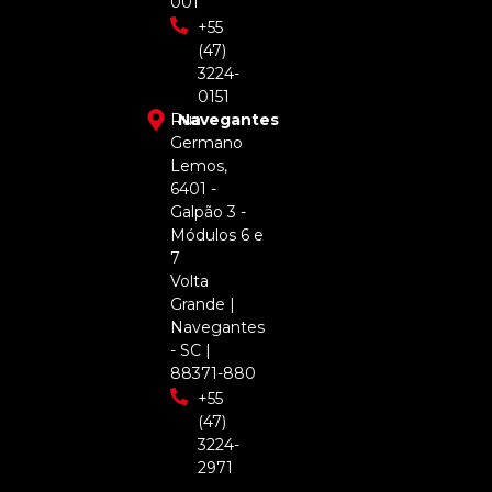
001
+55
(47)
3224-
0151
Rua
Navegantes
Germano
Lemos,
6401 -
Galpão 3 -
Módulos 6 e
7
Volta
Grande |
Navegantes
- SC |
88371-880
+55
(47)
3224-
2971