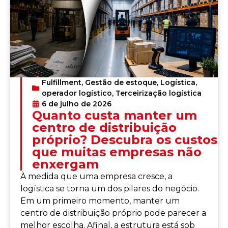
Fulfillment
,
Gestão de estoque
,
Logística
,
operador logístico
,
Terceirização logística
6 de julho de 2026
Quanto custa manter um
centro de distribuição
próprio? Descubra os custos
que muitas empresas não
enxergam
À medida que uma empresa cresce, a
logística se torna um dos pilares do negócio.
Em um primeiro momento, manter um
centro de distribuição próprio pode parecer a
melhor escolha. Afinal, a estrutura está sob