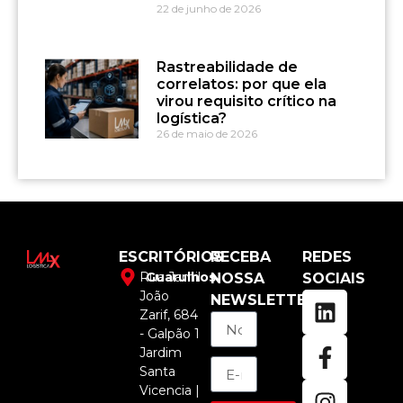
22 de junho de 2026
Rastreabilidade de
correlatos: por que ela
virou requisito crítico na
logística?
26 de maio de 2026
ESCRITÓRIOS
RECEBA
REDES
Rua Jamil
Guarulhos
NOSSA
SOCIAIS
João
NEWSLETTER
Zarif, 684
- Galpão 1
Jardim
Santa
Vicencia |