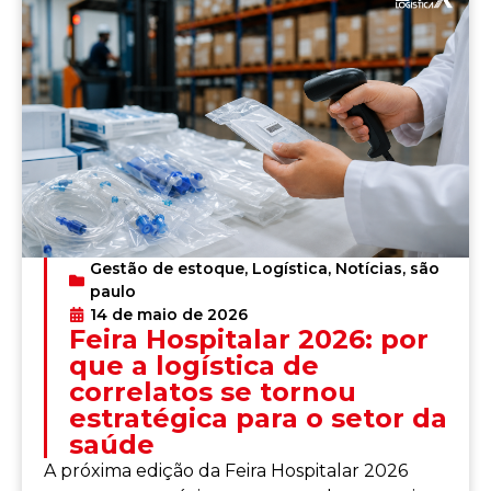
Gestão de estoque
,
Logística
,
Notícias
,
são
paulo
14 de maio de 2026
Feira Hospitalar 2026: por
que a logística de
correlatos se tornou
estratégica para o setor da
saúde
A próxima edição da Feira Hospitalar 2026