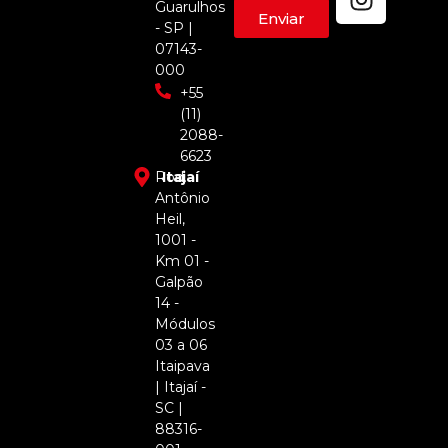
Guarulhos
Enviar
- SP |
07143-
000
+55
(11)
2088-
6623
Rod.
Itajaí
Antônio
Heil,
1001 -
Km 01 -
Galpão
14 -
Módulos
03 a 06
Itaipava
| Itajaí -
SC |
88316-