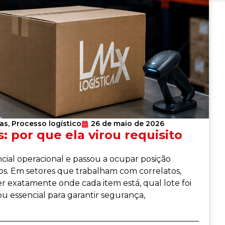
ias
,
Processo logístico
26 de maio de 2026
: por que ela virou requisito
ncial operacional e passou a ocupar posição
s. Em setores que trabalham com correlatos,
er exatamente onde cada item está, qual lote foi
u essencial para garantir segurança,