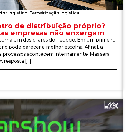
dor logístico
,
Terceirização logística
ro de distribuição próprio?
tas empresas não enxergam
 torna um dos pilares do negócio. Em um primeiro
io pode parecer a melhor escolha. Afinal, a
os processos acontecem internamente. Mas será
 resposta […]