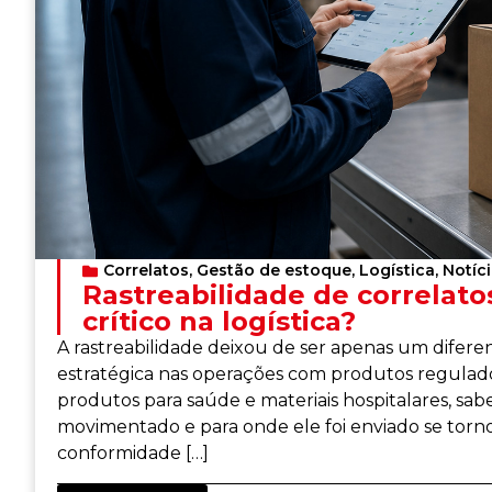
Correlatos
,
Gestão de estoque
,
Logística
,
Notíc
Rastreabilidade de correlatos
crítico na logística?
A rastreabilidade deixou de ser apenas um difere
estratégica nas operações com produtos regulado
produtos para saúde e materiais hospitalares, sab
movimentado e para onde ele foi enviado se torno
conformidade […]