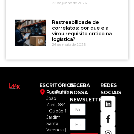
22 de junho de 2026
Rastreabilidade de
correlatos: por que ela
virou requisito crítico na
logística?
26 de maio de 2026
ESCRITÓRIOS
RECEBA
REDES
Rua Jamil
Guarulhos
NOSSA
SOCIAIS
João
NEWSLETTER
Zarif, 684
- Galpão 1
Jardim
Santa
Vicencia |