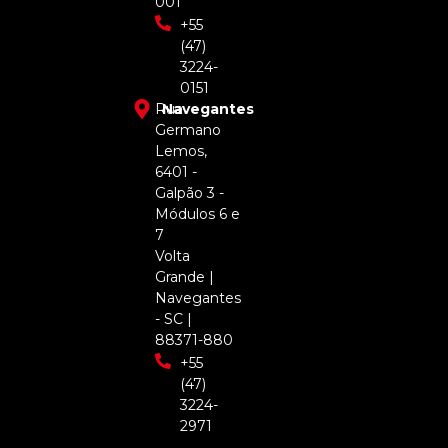
001
+55
(47)
3224-
0151
Rua
Navegantes
Germano
Lemos,
6401 -
Galpão 3 -
Módulos 6 e
7
Volta
Grande |
Navegantes
- SC |
88371-880
+55
(47)
3224-
2971