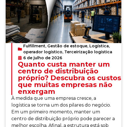
Fulfillment
,
Gestão de estoque
,
Logística
,
operador logístico
,
Terceirização logística
6 de julho de 2026
Quanto custa manter um
centro de distribuição
próprio? Descubra os custos
que muitas empresas não
enxergam
À medida que uma empresa cresce, a
logística se torna um dos pilares do negócio.
Em um primeiro momento, manter um
centro de distribuição próprio pode parecer a
melhor escolha. Afinal, a estrutura está sob