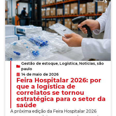
Gestão de estoque
,
Logística
,
Notícias
,
são
paulo
14 de maio de 2026
Feira Hospitalar 2026: por
que a logística de
correlatos se tornou
estratégica para o setor da
saúde
A próxima edição da Feira Hospitalar 2026