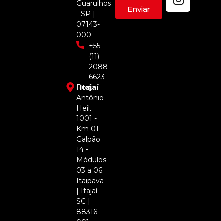
Guarulhos
Enviar
- SP |
07143-
000
+55
(11)
2088-
6623
Rod.
Itajaí
Antônio
Heil,
1001 -
Km 01 -
Galpão
14 -
Módulos
03 a 06
Itaipava
| Itajaí -
SC |
88316-