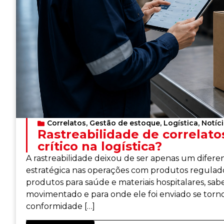
Correlatos
,
Gestão de estoque
,
Logística
,
Notíc
Rastreabilidade de correlatos
crítico na logística?
A rastreabilidade deixou de ser apenas um difere
estratégica nas operações com produtos regulado
produtos para saúde e materiais hospitalares, sab
movimentado e para onde ele foi enviado se torno
conformidade […]