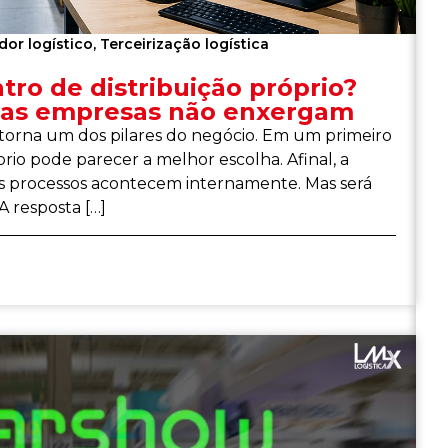
dor logístico
,
Terceirização logística
ro de distribuição próprio?
tas empresas não enxergam
 torna um dos pilares do negócio. Em um primeiro
io pode parecer a melhor escolha. Afinal, a
os processos acontecem internamente. Mas será
 resposta […]