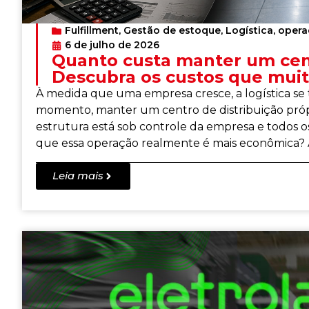
Fulfillment
,
Gestão de estoque
,
Logística
,
opera
6 de julho de 2026
Quanto custa manter um cent
Descubra os custos que mui
À medida que uma empresa cresce, a logística se
momento, manter um centro de distribuição própr
estrutura está sob controle da empresa e todos 
que essa operação realmente é mais econômica? A
Leia mais