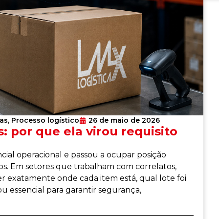
ias
,
Processo logístico
26 de maio de 2026
: por que ela virou requisito
ncial operacional e passou a ocupar posição
s. Em setores que trabalham com correlatos,
er exatamente onde cada item está, qual lote foi
u essencial para garantir segurança,