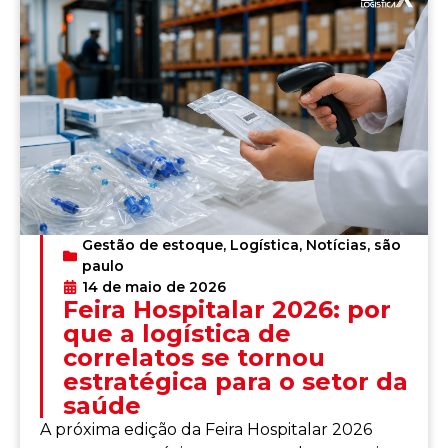
Gestão de estoque
,
Logística
,
Notícias
,
são
paulo
14 de maio de 2026
Feira Hospitalar 2026: por
que a logística de
correlatos se tornou
estratégica para o setor da
saúde
A próxima edição da Feira Hospitalar 2026