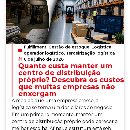
Fulfillment
,
Gestão de estoque
,
Logística
,
operador logístico
,
Terceirização logística
6 de julho de 2026
Quanto custa manter um
centro de distribuição
próprio? Descubra os custos
que muitas empresas não
enxergam
À medida que uma empresa cresce, a
logística se torna um dos pilares do negócio.
Em um primeiro momento, manter um
centro de distribuição próprio pode parecer a
melhor escolha. Afinal, a estrutura está sob