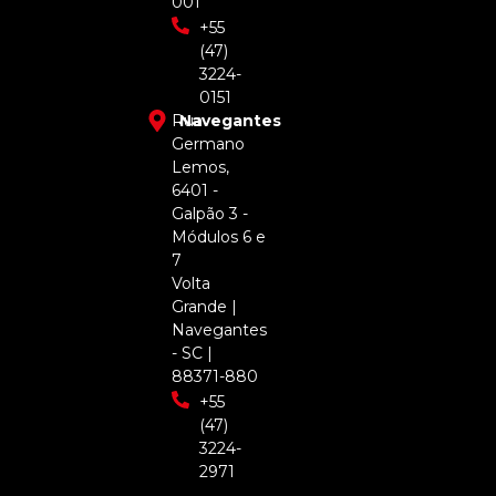
001
+55
(47)
3224-
0151
Rua
Navegantes
Germano
Lemos,
6401 -
Galpão 3 -
Módulos 6 e
7
Volta
Grande |
Navegantes
- SC |
88371-880
+55
(47)
3224-
2971