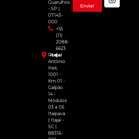
Guarulhos
Enviar
- SP |
07143-
000
+55
(11)
2088-
6623
Rod.
Itajaí
Antônio
Heil,
1001 -
Km 01 -
Galpão
14 -
Módulos
03 a 06
Itaipava
| Itajaí -
SC |
88316-