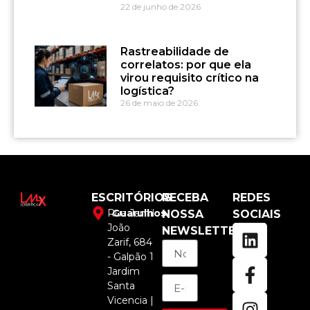
22 de junho de 2026
Rastreabilidade de
correlatos: por que ela
virou requisito crítico na
logística?
26 de maio de 2026
ESCRITÓRIOS
RECEBA
REDES
Rua Jamil
Guarulhos
NOSSA
SOCIAIS
João
NEWSLETTER
Zarif, 684
- Galpão 1
Jardim
Santa
Vicencia |