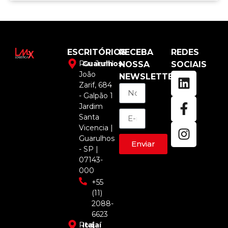
ESCRITÓRIOS
RECEBA
REDES
Rua Jamil
Guarulhos
NOSSA
SOCIAIS
João
NEWSLETTER
Zarif, 684
- Galpão 1
Jardim
Santa
Vicencia |
Guarulhos
Enviar
- SP |
07143-
000
+55
(11)
2088-
6623
Rod.
Itajaí