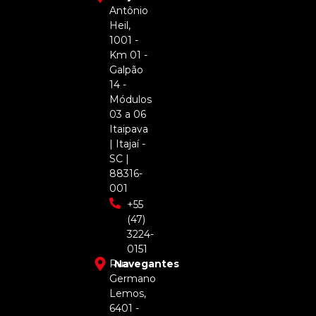
Antônio
Heil,
1001 -
Km 01 -
Galpão
14 -
Módulos
03 a 06
Itaipava
| Itajaí -
SC |
88316-
001
+55
(47)
3224-
0151
Rua
Navegantes
Germano
Lemos,
6401 -