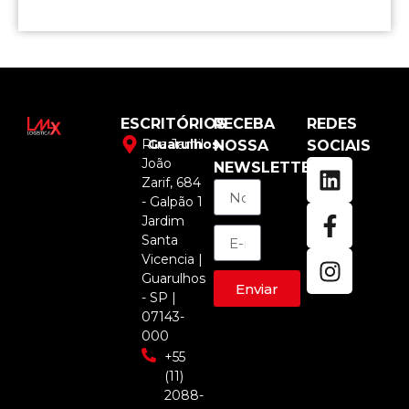
ESCRITÓRIOS
RECEBA
REDES
Rua Jamil
Guarulhos
NOSSA
SOCIAIS
João
NEWSLETTER
Zarif, 684
- Galpão 1
Jardim
Santa
Vicencia |
Guarulhos
Enviar
- SP |
07143-
000
+55
(11)
2088-