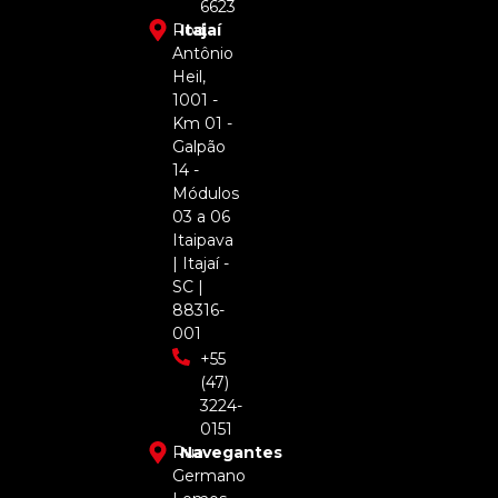
6623
Rod.
Itajaí
Antônio
Heil,
1001 -
Km 01 -
Galpão
14 -
Módulos
03 a 06
Itaipava
| Itajaí -
SC |
88316-
001
+55
(47)
3224-
0151
Rua
Navegantes
Germano