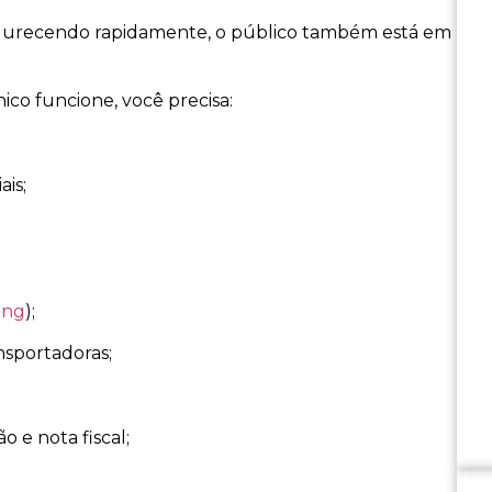
urecendo rapidamente, o público também está em
nico funcione, você precisa:
is;
ing
);
sportadoras;
e nota fiscal;